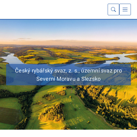
Český rybářský svaz, z. s., územní svaz pro
Severní Moravu a Slezsko