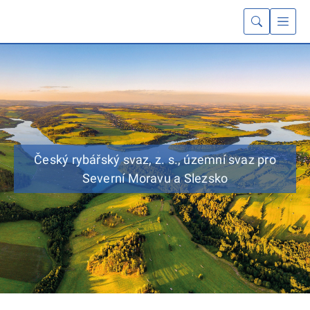
Český rybářský svaz, z. s., územní svaz pro
Severní Moravu a Slezsko