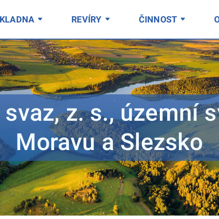
ÁKLADNA
REVÍRY
ČINNOST
svaz, z. s., územní 
Moravu a Slezsko