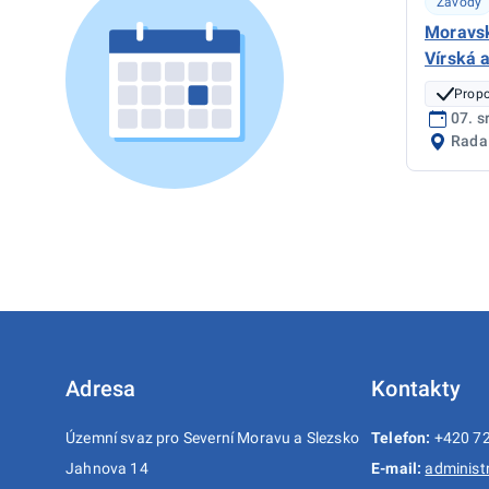
Závody
Moravs
Vírská 
Propo
07. s
Rada
Adresa
Kontakty
Územní svaz pro Severní Moravu a Slezsko
Telefon:
+420 72
Jahnova 14
E-mail:
administ