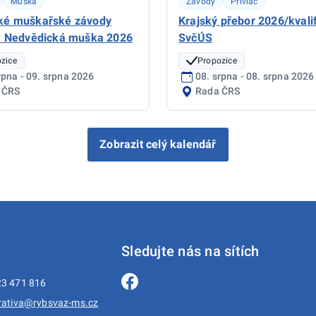
Muška
Závody
Přívlač
ké muškařské závody
Krajský přebor 2026/kvali
a Nedvědická muška 2026
SvčÚS
zice
Propozice
rpna - 09. srpna 2026
08. srpna - 08. srpna 2026
 ČRS
Rada ČRS
Zobrazit celý kalendář
Sledujte nás na sítích
3 471 816
rativa@rybsvaz-ms.cz