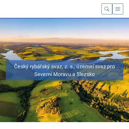
Český rybářský svaz, z. s., územní svaz pro
Severní Moravu a Slezsko