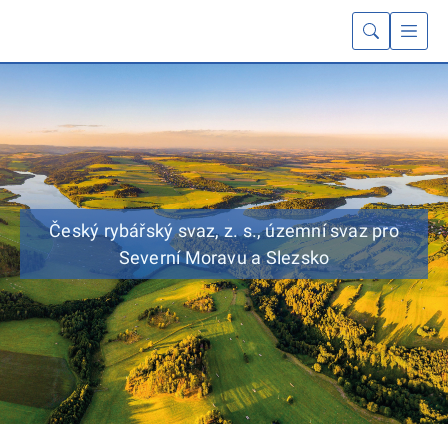
Český rybářský svaz, z. s., územní svaz pro
Severní Moravu a Slezsko